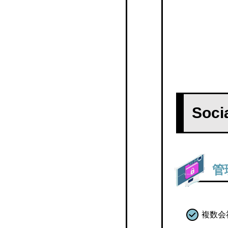
Bulas Payslip Mobile
Workcloud
やよいの給与明細 オンラ
イン
奉行給与明細電子化クラ
So
ウド
Focus U 給与明細
SPIRAL® 給与明細電子化
管
Fleekform給与
ペイスリッププロ
複数会