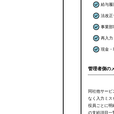
スマ給
給与履
Web給
法改正
Web給金帳Cloud(クラウ
事業部
ド）
再入力
IEYASU給与明細
現金・
e-navi給与明細
管理者側の
BeSpice Payslip
HRA給与明細照会サービ
ス
同社他サービ
なく入力ミス
U-PDS
役員ごとに明
の支給項目一
キーパー給与・メールde