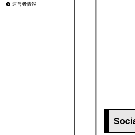
運営者情報
キュリティ対策をチェッ
POSITIVE
解を求める
ク
MJSかんたん！給与
給与明細システムと労務
給与明細電子化のメリッ
管理システムの違いと連
ALL-IN
トと事例
携の必要性
モバイル給与明細配信サ
給与明細の電子化のリス
給与明細システムと給与
ービス
クや注意したい点
計算システムの違いと連
携の必要性
モバイル給与（トッパン
給与明細に関する法律
フォームズ）
給与明細電子化のあとの
Web給与明細での源泉徴
データ管理は取扱いとセ
kintone 給与明細アプリ
収と確定申告
キュリティ対策がポイン
GLOVIA iZ 人事給与
ト
WEB給与明細書への従業
So
員からの同意
Socia給与システム
給与明細の保管や再発行