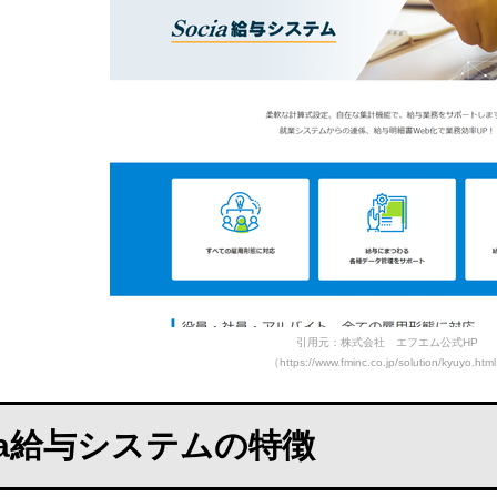
引用元：株式会社 エフエム公式HP
（https://www.fminc.co.jp/solution/kyuyo.htm
cia給与システムの特徴