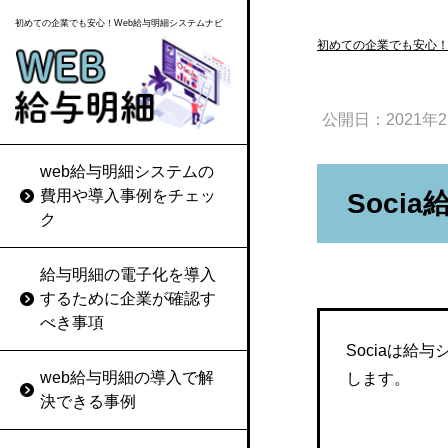
初めての企業でも安心！Web給与明細システムナビ
初めての企業でも安心！
公開日：
2021年
web給与明細システムの
ZENO（ゼノ）
給与明細の電子化によっ
給与明細の再発行を求め
費用や導入事例をチェッ
Soci
てカットできるコストは
られたときの対応ルール
ク
COMPANYシリーズ
作成コストと配布コスト
を決めておく
jinjer給与
給与明細の電子化を導入
web給与明細システムの選
給与明細に記載ミスがあ
するために企業が確認す
び方
ったときの適切な対応方
給料王
べき事項
法
Sociaは
web給与明細システムの価
給与大臣NX
web給与明細の導入で解
します。
格を比較する
給与明細の電子化に同意
決できる事例
が得られなかったときは
給与マイスター
web給与明細システムのセ
従来の扱いを続けつつ理