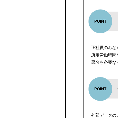
給与大将
テレワーク、リモートワ
ーク中の給与明細の発行
マネーフォワードクラウ
対応
ド給与
手当や法改定による給与
人事労務freee
明細の変更
正社員のみな
セコムあんしんエコ文書
所定労働時間
サービス
署名も必要な
PAY CHECK
Hi-PerBT モバイル給与
ZeeM 人事給与
Gozal
外部データの