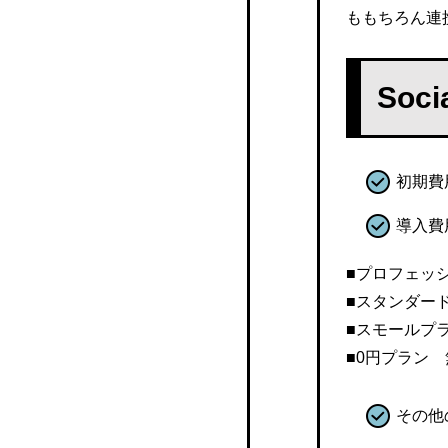
オフィスステーション
ももちろん連
S-PAYCIALwith 電子給与
明細
So
ジョブカン
Pay-Look（ペイルック）
初期費
ポケット給与
導入費
クラウド給与
■プロフェッ
■スタンダー
sai*reco（サイレコ）
■スモールプ
■0円プラン 
SmartHR
i-Compass
その他