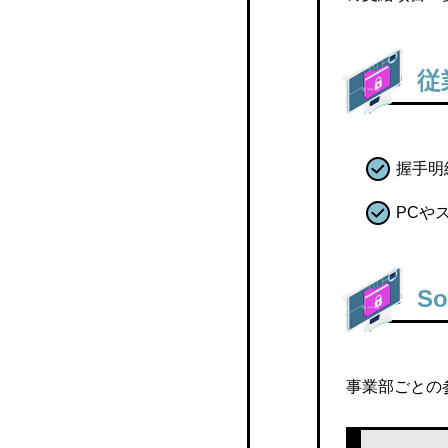
給与
Quefit ZeeM
従
給与処理DB
握手明
PCや
S
事業部ごとの