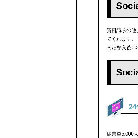
So
資料請求の他
てくれます。
また導入後も
So
2
従業員5,0