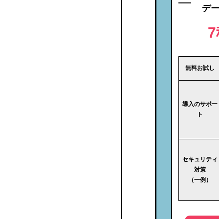
スマ給
デ
Web給
Web給金帳Cloud(クラウ
ド）
無料お試し
IEYASU給与明細
導入のサポー
e-navi給与明細
ト
BeSpice Payslip
HRA給与明細照会サービ
セキュリティ
対策
ス
（一例）
U-PDS
キーパー給与・メールde