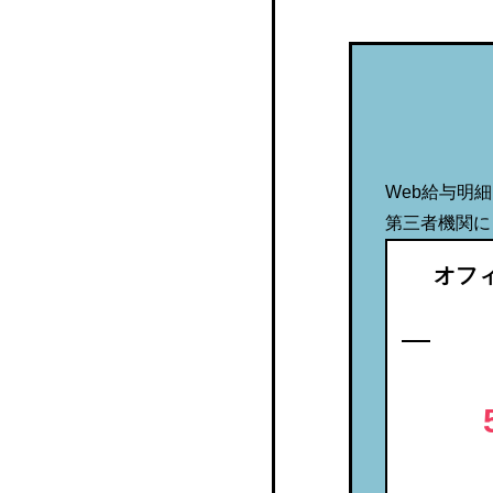
Bulas Payslip Mobile
Workcloud
やよいの給与明細 オンラ
イン
Web給与明
奉行給与明細電子化クラ
第三者機関に
ウド
オフ
Focus U 給与明細
SPIRAL® 給与明細電子化
Fleekform給与
ペイスリッププロ