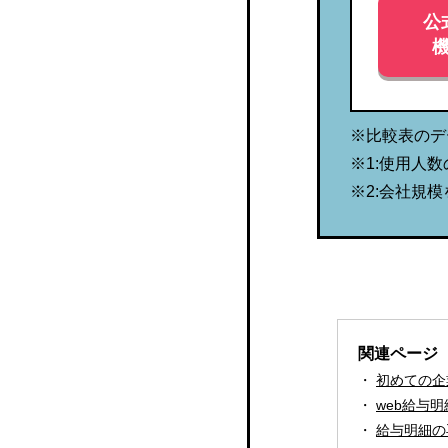
公
給与
Quefit ZeeM
給与処理DB
※比較表のデ
※1:使用人
※2:会社規
関連ページ
初めての企
web給与
給与明細の