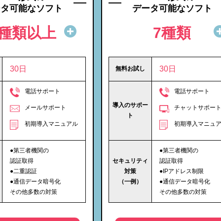
ータ可能なソフト
データ可能なソフト
7種類以上
7種類
30日
30日
無料お試し
電話サポート
電話サポート
導入のサポー
メールサポート
チャットサポー
ト
初期導入マニュアル
初期導入マニュ
●第三者機関の
●第三者機関の
認証取得
セキュリティ
認証取得
●二重認証
対策
●IPアドレス制限
●通信データ暗号化
（一例）
●通信データ暗号化
その他多数の対策
その他多数の対策