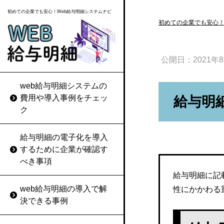
初めての企業でも安心！Web給与明細システムナビ
初めての企業でも安心！
公開日：
2021年
web給与明細システムの
ZENO（ゼノ）
給与明細の電子化によっ
給与明細の再発行を求め
費用や導入事例をチェッ
給与明
てカットできるコストは
られたときの対応ルール
ク
COMPANYシリーズ
作成コストと配布コスト
を決めておく
jinjer給与
給与明細の電子化を導入
web給与明細システムの選
給与明細に記載ミスがあ
するために企業が確認す
び方
ったときの適切な対応方
給料王
べき事項
法
給与明細に記
web給与明細システムの価
給与大臣NX
web給与明細の導入で解
性にかかわる
格を比較する
給与明細の電子化に同意
決できる事例
が得られなかったときは
給与マイスター
web給与明細システムのセ
従来の扱いを続けつつ理