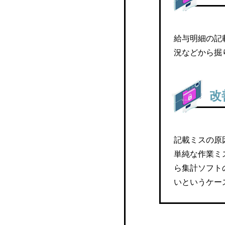
オフィスステーション
S-PAYCIALwith 電子給与
給与明細の記
明細
況などから掘
ジョブカン
Pay-Look（ペイルック）
改
ポケット給与
クラウド給与
記載ミスの原
単純な作業ミ
sai*reco（サイレコ）
ら集計ソフト
いというケー
SmartHR
i-Compass