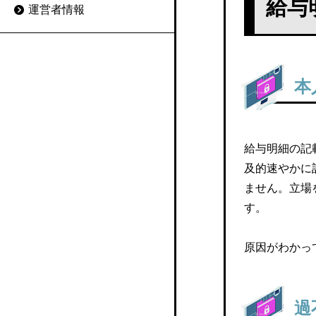
給与
運営者情報
キュリティ対策をチェッ
POSITIVE
解を求める
ク
MJSかんたん！給与
給与明細システムと労務
給与明細電子化のメリッ
管理システムの違いと連
ALL-IN
本
トと事例
携の必要性
モバイル給与明細配信サ
給与明細の電子化のリス
給与明細システムと給与
ービス
クや注意したい点
計算システムの違いと連
給与明細の記
携の必要性
モバイル給与（トッパン
及的速やかに
給与明細に関する法律
フォームズ）
ません。立場
給与明細電子化のあとの
Web給与明細での源泉徴
す。
データ管理は取扱いとセ
kintone 給与明細アプリ
収と確定申告
キュリティ対策がポイン
原因がわかっ
GLOVIA iZ 人事給与
ト
WEB給与明細書への従業
員からの同意
Socia給与システム
給与明細の保管や再発行
過