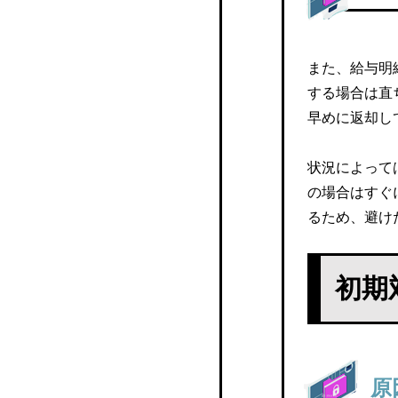
給与大将
テレワーク、リモートワ
ーク中の給与明細の発行
マネーフォワードクラウ
対応
また、給与明
ド給与
する場合は直
手当や法改定による給与
早めに返却し
人事労務freee
明細の変更
セコムあんしんエコ文書
状況によって
サービス
の場合はすぐ
るため、避け
PAY CHECK
Hi-PerBT モバイル給与
初期
ZeeM 人事給与
Gozal
原