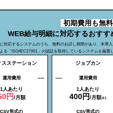
初期費用も無料
WEB給与明細に対応する
おすす
細に対応するシステムのうち、無料のお試し期間があり、本導
よる「ISO/IEC27001」の認証を取得しているシステムを厳
ィスステーション
ジョブカン
運用費用
運用費用
1人あたり
1人あたり
50円
400円
/月額
/月額
※1
CSV形式の
CSV形式の