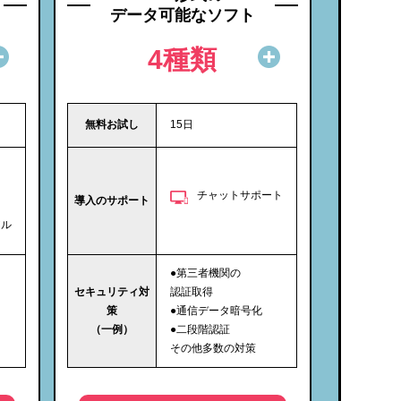
データ可能なソフト
4種類
無料お試し
15日
ト
チャットサポート
導入のサポート
アル
●第三者機関の
セキュリティ対
認証取得
策
●通信データ暗号化
（一例）
●二段階認証
その他多数の対策