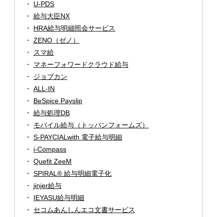
U-PDS
給与大臣NX
HRA給与明細照会サービス
ZENO（ゼノ）
スマ給
マネーフォワードクラウド給与
ジョブカン
ALL-IN
BeSpice Payslip
給与処理DB
モバイル給与（トッパンフォームズ）
S-PAYCIALwith 電子給与明細
i-Compass
Quefit ZeeM
SPIRAL® 給与明細電子化
jinjer給与
IEYASU給与明細
セコムあんしんエコ文書サービス