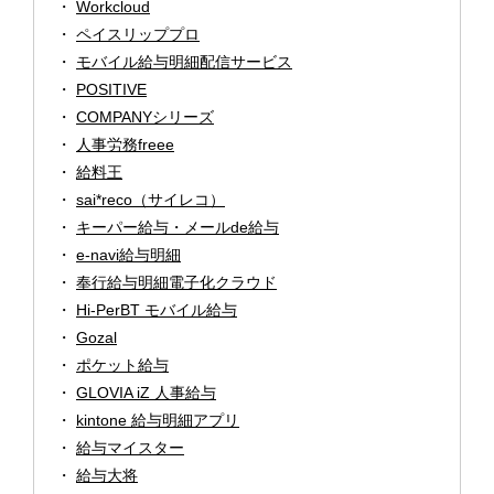
Workcloud
ペイスリッププロ
モバイル給与明細配信サービス
POSITIVE
COMPANYシリーズ
人事労務freee
給料王
sai*reco（サイレコ）
キーパー給与・メールde給与
e-navi給与明細
奉行給与明細電子化クラウド
Hi-PerBT モバイル給与
Gozal
ポケット給与
GLOVIA iZ 人事給与
kintone 給与明細アプリ
給与マイスター
給与大将