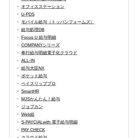
オフィスステーション
U-PDS
モバイル給与（トッパンフォームズ）
給与処理DB
Focus U 給与明細
COMPANYシリーズ
奉行給与明細電子化クラウド
ALL-IN
給与大臣NX
ポケット給与
ペイスリッププロ
SmartHR
MJSかんたん！給与
ジョブカン
Web給
S-PAYCIALwith 電子給与明細
PAY CHECK
クラウド給与