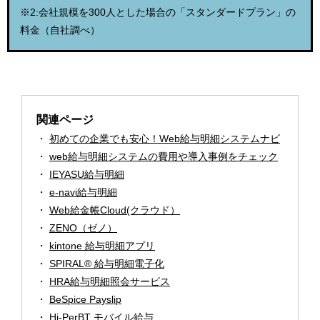
※2:会社規模を300人とした場合の「スタンダードプラン」の
料金（自社調べ）
関連ページ
初めての企業でも安心！Web給与明細システムナビ
web給与明細システムの費用や導入事例をチェック
IEYASU給与明細
e-navi給与明細
Web給金帳Cloud(クラウド）
ZENO（ゼノ）
kintone 給与明細アプリ
SPIRAL® 給与明細電子化
HRA給与明細照会サービス
BeSpice Payslip
Hi-PerBT モバイル給与