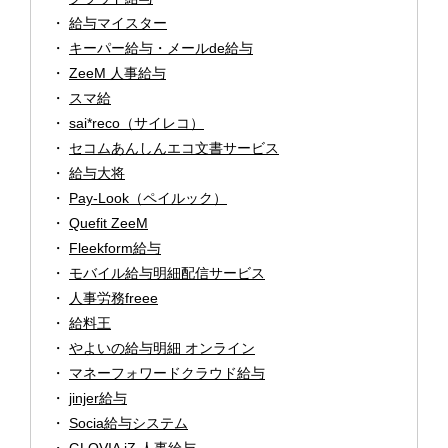
給与マイスター
キーパー給与・メールde給与
ZeeM 人事給与
スマ給
sai*reco（サイレコ）
セコムあんしんエコ文書サービス
給与大将
Pay-Look（ペイルック）
Quefit ZeeM
Fleekform給与
モバイル給与明細配信サービス
人事労務freee
給料王
やよいの給与明細 オンライン
マネーフォワードクラウド給与
jinjer給与
Socia給与システム