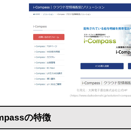
引用元：大興電子通信株式会社公式HP
（https://www.daikodenshi.jp/solution/i-compa
ompassの特徴