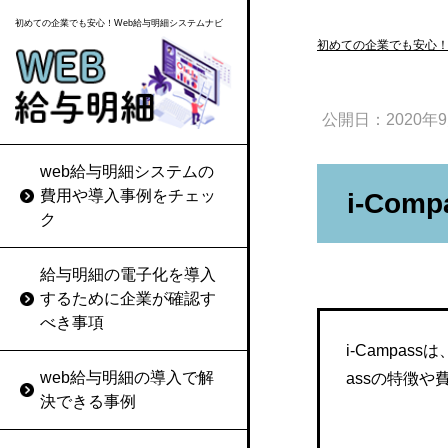
初めての企業でも安心！Web給与明細システムナビ
初めての企業でも安心！
公開日：
2020年
web給与明細システムの
ZENO（ゼノ）
給与明細の電子化によっ
給与明細の再発行を求め
費用や導入事例をチェッ
i-Comp
てカットできるコストは
られたときの対応ルール
ク
COMPANYシリーズ
作成コストと配布コスト
を決めておく
jinjer給与
給与明細の電子化を導入
web給与明細システムの選
給与明細に記載ミスがあ
するために企業が確認す
び方
ったときの適切な対応方
給料王
べき事項
法
i-Campa
web給与明細システムの価
給与大臣NX
web給与明細の導入で解
assの特徴
格を比較する
給与明細の電子化に同意
決できる事例
が得られなかったときは
給与マイスター
web給与明細システムのセ
従来の扱いを続けつつ理