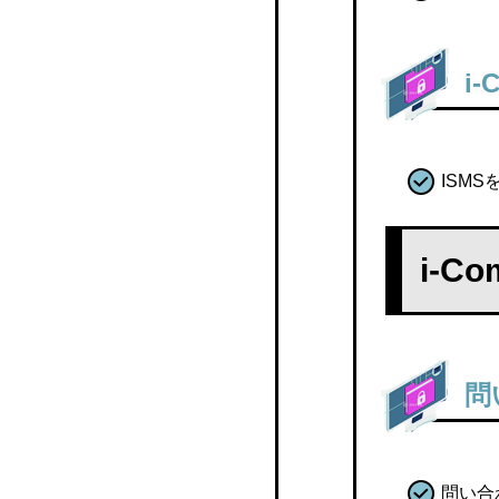
i
ISM
i-C
問
問い合