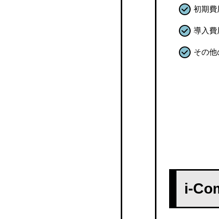
Bulas Payslip Mobile
初期費
Workcloud
導入費
その他
やよいの給与明細 オンラ
イン
奉行給与明細電子化クラ
ウド
Focus U 給与明細
SPIRAL® 給与明細電子化
Fleekform給与
i-C
ペイスリッププロ