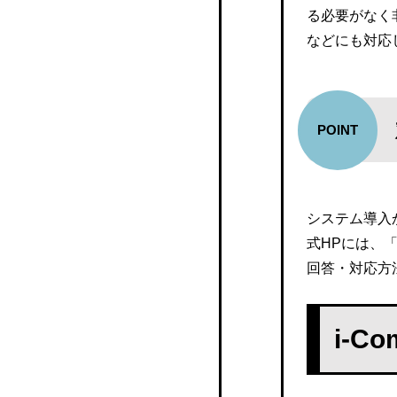
オフィスステーション
る必要がなく
などにも対応
S-PAYCIALwith 電子給与
明細
ジョブカン
Pay-Look（ペイルック）
ポケット給与
システム導入
クラウド給与
式HPには、
回答・対応方
sai*reco（サイレコ）
SmartHR
i-C
i-Compass