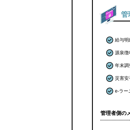
スマ給
管
Web給
Web給金帳Cloud(クラウ
ド）
給与明
IEYASU給与明細
源泉徴
年末調
e-navi給与明細
災害安
BeSpice Payslip
e-ラ
HRA給与明細照会サービ
ス
管理者側の
U-PDS
キーパー給与・メールde