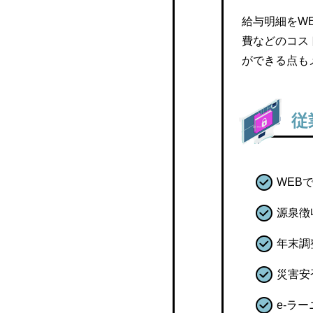
給与
給与明細をW
費などのコス
Quefit ZeeM
ができる点も
給与処理DB
従
WEB
源泉徴
年末調
災害安
e-ラ