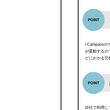
給与大将
テレワーク、リモートワ
ーク中の給与明細の発行
マネーフォワードクラウ
対応
ド給与
手当や法改定による給与
人事労務freee
明細の変更
i-Campa
セコムあんしんエコ文書
が変動するの
サービス
どにかかる労
PAY CHECK
Hi-PerBT モバイル給与
ZeeM 人事給与
Gozal
自社で利用し