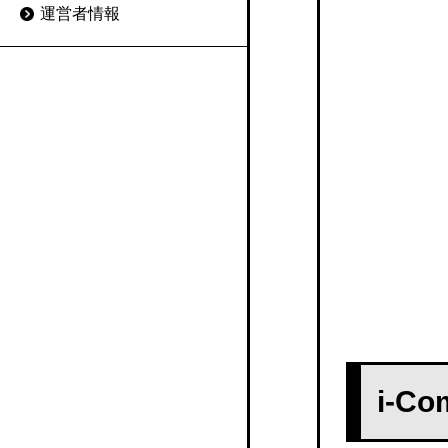
運営者情報
キュリティ対策をチェッ
POSITIVE
解を求める
ク
MJSかんたん！給与
給与明細システムと労務
給与明細電子化のメリッ
管理システムの違いと連
ALL-IN
トと事例
携の必要性
モバイル給与明細配信サ
給与明細の電子化のリス
給与明細システムと給与
ービス
クや注意したい点
計算システムの違いと連
携の必要性
モバイル給与（トッパン
給与明細に関する法律
フォームズ）
給与明細電子化のあとの
Web給与明細での源泉徴
データ管理は取扱いとセ
kintone 給与明細アプリ
収と確定申告
キュリティ対策がポイン
GLOVIA iZ 人事給与
ト
WEB給与明細書への従業
i-C
員からの同意
Socia給与システム
給与明細の保管や再発行